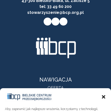
43-300 Bielsko-Biała, ul. Zacisze 5
tel:
33 49 60 200
stowarzyszenie@bcp.org.pl
Przycisk do przejścia na stronę facebooka firmy
Przycisk do przejścia na stronę instagram firmy
Przycisk do przejścia na stronę linkedin firmy
NAWIGACJA
OFERTA
O NAS
AKTUALNOŚCI
KONTAKT
Aby zapewnić jak najlepsze wrażenia, korzystamy z technologii,