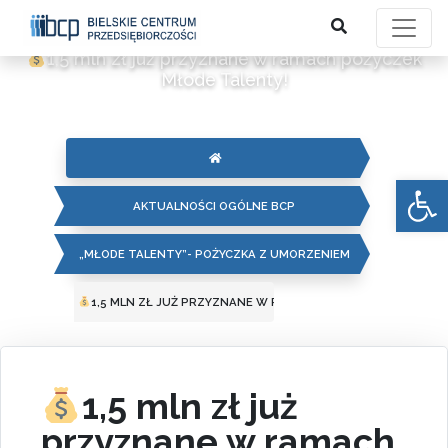
1,5 mln zł już przyznane w ramach pożyczek
Młode Talenty!
Otwórz 
AKTUALNOŚCI OGÓLNE BCP
„MŁODE TALENTY”- POŻYCZKA Z UMORZENIEM
1,5 MLN ZŁ JUŻ PRZYZNANE W RAMACH POŻYCZEK MŁODE TA
1,5 mln zł już
przyznane w ramach