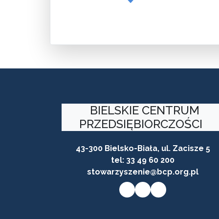
BIELSKIE CENTRUM
PRZEDSIĘBIORCZOŚCI
43-300 Bielsko-Biała, ul. Zacisze 5
tel:
33 49 60 200
stowarzyszenie@bcp.org.pl
Przycisk do przejścia na stronę facebooka firmy
Przycisk do przejścia na stronę instagram firmy
Przycisk do przejścia na stronę linkedin firmy