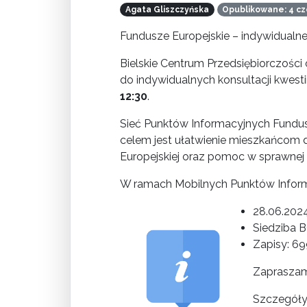
Agata Gliszczyńska
Opublikowane: 4 cz
Fundusze Europejskie – indywidualne
Bielskie Centrum Przedsiębiorczości
do indywidualnych konsultacji kwest
12:30
.
Sieć Punktów Informacyjnych Fundusz
celem jest ułatwienie mieszkańcom d
Europejskiej oraz pomoc w sprawnej re
W ramach Mobilnych Punktów Inform
28.06.2024
Siedziba BC
Zapisy: 6
Zapraszam
Szczegół