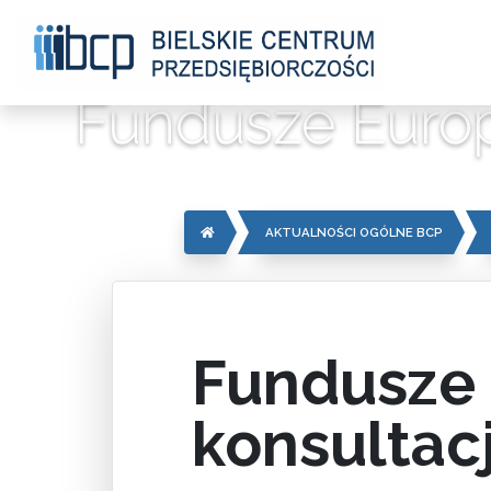
Fundusze Europ
AKTUALNOŚCI OGÓLNE BCP
Fundusze 
konsultac