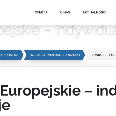
OFERTA
O NAS
AKTUALNOŚCI
ejskie – indywidua
INKUBATOR
WSPARCIE PRZEDSIĘBIORCZOŚCI
FUNDUSZE EURO
Europejskie – in
je