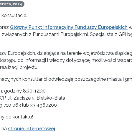
erwca, 2024
 konsultacje.
 oraz
Główny Punkt Informacyjny Funduszy Europejskich
w
ii związanych z Funduszami Europejskimi. Specjalista z GPI
y Europejskich, działająca na terenie województwa śląskiego,
ostępu do informacji i wiedzy dotyczącej możliwości wsparci
alizacji projektu.
acyjnych konsultanci odwiedzają poszczególne miasta i g
r. godziny 8:30-12:30
P, ul. Zacisze 5, Bielsko-Biała
99 710 063 lub 33 4960200
y do kontaktu!
y na
stronie internetowej
.