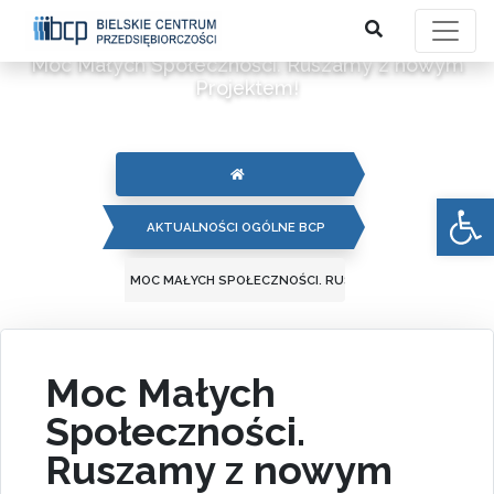
Moc Małych Społeczności. Ruszamy z nowym
Projektem!
Otwórz 
AKTUALNOŚCI OGÓLNE BCP
MOC MAŁYCH SPOŁECZNOŚCI. RUSZAMY Z NOWYM PROJ
Moc Małych
Społeczności.
Ruszamy z nowym