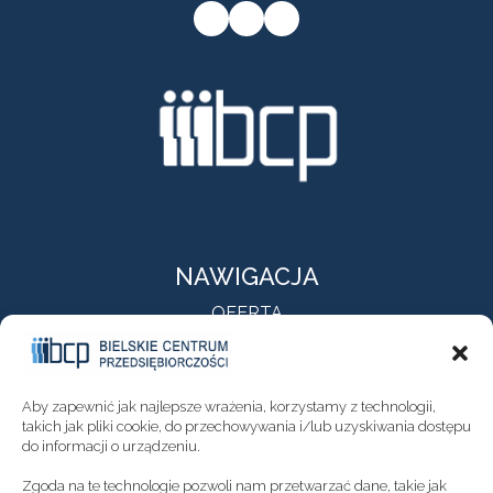
Przycisk do przejścia na stronę facebooka firmy
Przycisk do przejścia na stronę instagram firmy
Przycisk do przejścia na stronę linkedin firmy
NAWIGACJA
OFERTA
O NAS
AKTUALNOŚCI
KONTAKT
Aby zapewnić jak najlepsze wrażenia, korzystamy z technologii,
NEWSLETTER
takich jak pliki cookie, do przechowywania i/lub uzyskiwania dostępu
do informacji o urządzeniu.
DEKLARACJA DOSTĘPNOŚCI
Zgoda na te technologie pozwoli nam przetwarzać dane, takie jak
POLITYKA PRYWATNOŚCI