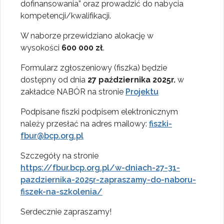
dofinansowania” oraz prowadzić do nabycia
kompetencji/kwalifikacji.
W naborze przewidziano alokację w
wysokości
600 000 zł
.
Formularz zgłoszeniowy (fiszka) będzie
dostępny od dnia
27 października 2025r.
w
zakładce NABÓR na stronie
Projektu
Podpisane fiszki podpisem elektronicznym
należy przesłać na adres mailowy:
fiszki-
fbur@bcp.org.pl
Szczegóły na stronie
https://fbur.bcp.org.pl/w-dniach-27-31-
pazdziernika-2025r-zapraszamy-do-naboru-
fiszek-na-szkolenia/
Serdecznie zapraszamy!