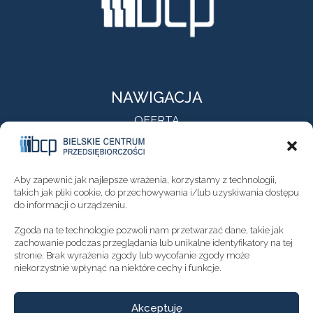
NAWIGACJA
OFERTA
O NAS
AKTUALNOŚCI
KONTAKT
Aby zapewnić jak najlepsze wrażenia, korzystamy z technologii,
NEWSLETTER
takich jak pliki cookie, do przechowywania i/lub uzyskiwania dostępu
do informacji o urządzeniu.
DEKLARACJA DOSTĘPNOŚCI
Zgoda na te technologie pozwoli nam przetwarzać dane, takie jak
POLITYKA PRYWATNOŚCI
zachowanie podczas przeglądania lub unikalne identyfikatory na tej
stronie. Brak wyrażenia zgody lub wycofanie zgody może
niekorzystnie wpłynąć na niektóre cechy i funkcje.
GODZINY OTWARCIA
Akceptuję