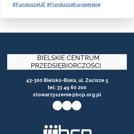
#FunduszeUE
#FunduszeEuropejskie
BIELSKIE CENTRUM
PRZEDSIĘBIORCZOŚCI
43-300 Bielsko-Biała, ul. Zacisze 5
tel:
33 49 60 200
stowarzyszenie@bcp.org.pl
Przycisk do przejścia na stronę facebooka firmy
Przycisk do przejścia na stronę instagram firmy
Przycisk do przejścia na stronę linkedin firmy