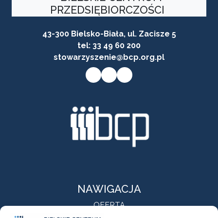
PRZEDSIĘBIORCZOŚCI
43-300 Bielsko-Biała, ul. Zacisze 5
tel:
33 49 60 200
stowarzyszenie@bcp.org.pl
Przycisk do przejścia na stronę facebooka firmy
Przycisk do przejścia na stronę instagram firmy
Przycisk do przejścia na stronę linkedin firmy
NAWIGACJA
OFERTA
O NAS