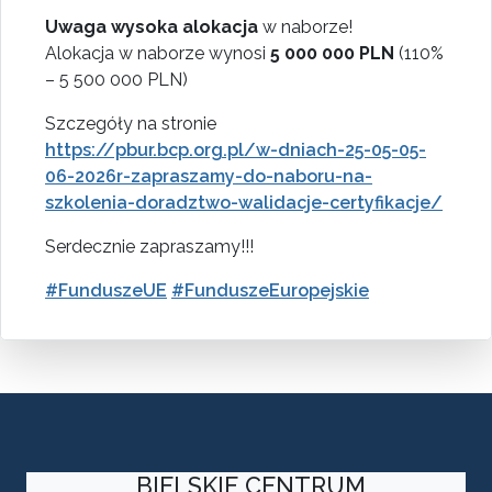
Uwaga
wysoka alokacja
w naborze!
Alokacja w naborze wynosi
5 000 000 PLN
(110%
– 5 500 000 PLN)
Szczegóły na stronie
https://pbur.bcp.org.pl/w-dniach-25-05-05-
06-2026r-zapraszamy-do-naboru-na-
szkolenia-doradztwo-walidacje-certyfikacje/
Serdecznie zapraszamy!!!
#FunduszeUE
#FunduszeEuropejskie
BIELSKIE CENTRUM