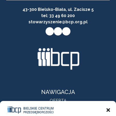
43-300 Bielsko-Biała, ul. Zacisze 5
tel:
33 49 60 200
stowarzyszenie@bcp.org.pl
Przycisk do przejścia na stronę facebooka firmy
Przycisk do przejścia na stronę instagram firmy
Przycisk do przejścia na stronę linkedin firmy
NAWIGACJA
OFERTA
O NAS
AKTUALNOŚCI