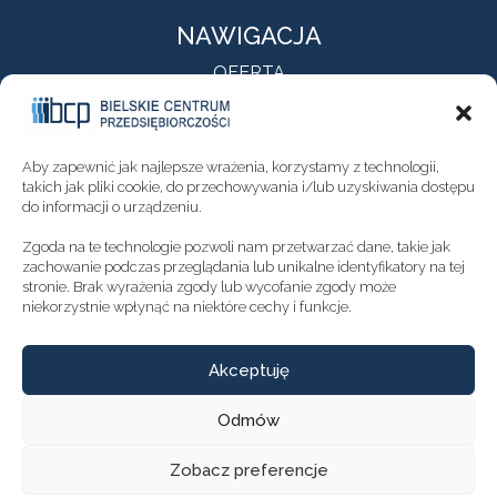
NAWIGACJA
OFERTA
O NAS
AKTUALNOŚCI
KONTAKT
Aby zapewnić jak najlepsze wrażenia, korzystamy z technologii,
NEWSLETTER
takich jak pliki cookie, do przechowywania i/lub uzyskiwania dostępu
do informacji o urządzeniu.
DEKLARACJA DOSTĘPNOŚCI
Zgoda na te technologie pozwoli nam przetwarzać dane, takie jak
POLITYKA PRYWATNOŚCI
zachowanie podczas przeglądania lub unikalne identyfikatory na tej
stronie. Brak wyrażenia zgody lub wycofanie zgody może
niekorzystnie wpłynąć na niektóre cechy i funkcje.
GODZINY OTWARCIA
Akceptuję
Poniedziałek - Piątek
8.00 - 16.00
Odmów
Zobacz preferencje