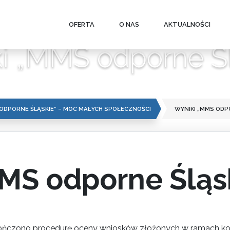
OFERTA
O NAS
AKTUALNOŚCI
i „MMS odporne Śl
 ODPORNE ŚLĄSKIE” – MOC MAŁYCH SPOŁECZNOŚCI
WYNIKI „MMS ODP
MS odporne Śląs
akończono procedurę oceny wniosków złożonych w ramach ko