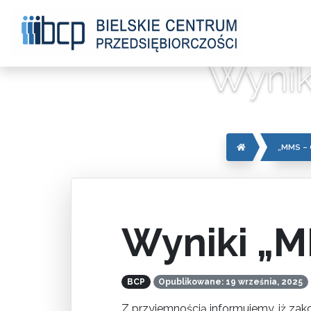
Wynik
„MMS –
Wyniki „M
BCP
Opublikowane: 19 września, 2025
Z przyjemnością informujemy, iż z