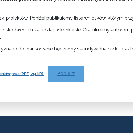
4 projektów. Poniżej publikujemy listę wniosków, którym pr
ioskodawcom za udział w konkursie. Gratulujemy autorom pro
.
rzyznano dofinansowanie będziemy się indywidualnie kontak
Pobierz
rankingowa (PDF; 250kB)