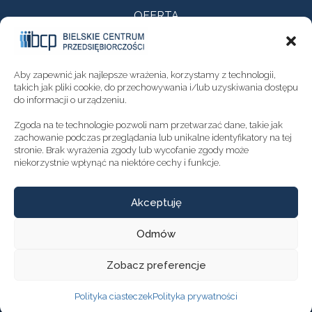
OFERTA
O NAS
AKTUALNOŚCI
KONTAKT
Aby zapewnić jak najlepsze wrażenia, korzystamy z technologii,
NEWSLETTER
takich jak pliki cookie, do przechowywania i/lub uzyskiwania dostępu
do informacji o urządzeniu.
DEKLARACJA DOSTĘPNOŚCI
Zgoda na te technologie pozwoli nam przetwarzać dane, takie jak
POLITYKA PRYWATNOŚCI
zachowanie podczas przeglądania lub unikalne identyfikatory na tej
stronie. Brak wyrażenia zgody lub wycofanie zgody może
niekorzystnie wpłynąć na niektóre cechy i funkcje.
GODZINY OTWARCIA
Akceptuję
Poniedziałek - Piątek
8.00 - 16.00
Odmów
Zobacz preferencje
© 2025 Copyright Bielskie Centrum Przedsiębiorczości
Polityka ciasteczek
Polityka prywatności
Open