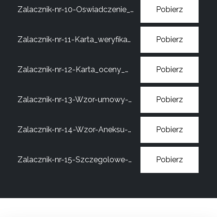
Zalacznik-nr-10-Oswiadczenie_o_niekorzystaniu_rownolegle_z_dwoch_roznych_zrodel
Pobierz
Zalacznik-nr-11-Karta_weryfikacji_formalnej_wniosku_o_przyznanie_wsparcia_pomostowego
Pobierz
Zalacznik-nr-12-Karta_oceny_merytorycznej_wniosku_o_przyznanie_wsparcia_pomostowego
Pobierz
Zalacznik-nr-13-Wzor-umowy-pomostowe
Pobierz
Zalacznik-nr-14-Wzor-Aneksu-do-umowy-pomostowe
Pobierz
Zalacznik-nr-15-Szczegolowe-zestawienie-wydatkow-poniesionych-w-ramach-wsparcia-pomostowego-podstawowegoprzedluzonego
Pobierz