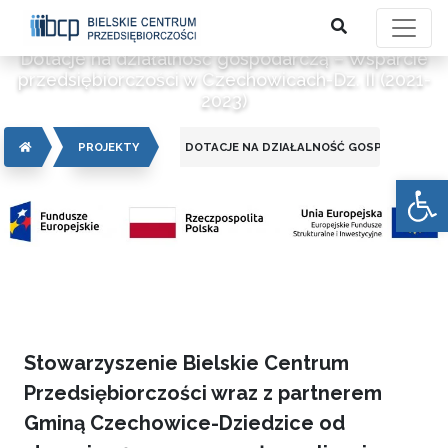
Dotacje na działalność gospodarczą – Wsparcie
przedsiębiorczości w Czechowicach-Dz. II (2021-
2023)
STRONA GŁÓWNA
PROJEKTY
DOTACJE NA DZIAŁALNOŚĆ GOSPODARCZĄ – W
Otwórz 
Stowarzyszenie Bielskie Centrum
Przedsiębiorczości wraz z partnerem
Gminą Czechowice-Dziedzice od