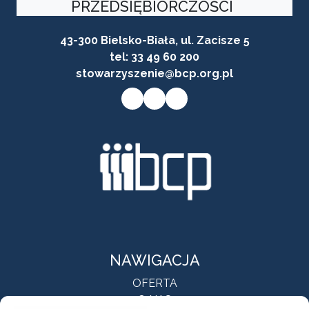
PRZEDSIĘBIORCZOŚCI
43-300 Bielsko-Biała, ul. Zacisze 5
tel:
33 49 60 200
stowarzyszenie@bcp.org.pl
Przycisk do przejścia na stronę facebooka firmy
Przycisk do przejścia na stronę instagram firmy
Przycisk do przejścia na stronę linkedin firmy
NAWIGACJA
OFERTA
O NAS