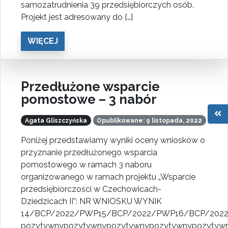
samozatrudnienia 39 przedsiębiorczych osób.
Projekt jest adresowany do […]
WIĘCEJ
Przedłużone wsparcie
pomostowe – 3 nabór
Men
Agata Gliszczyńska
Opublikowane: 9 listopada, 2022
Poniżej przedstawiamy wyniki oceny wniosków o
przyznanie przedłużonego wsparcia
pomostowego w ramach 3 naboru
organizowanego w ramach projektu „Wsparcie
przedsiębiorczości w Czechowicach-
Dziedzicach II”: NR WNIOSKU WYNIK
14/BCP/2022/PWP15/BCP/2022/PWP16/BCP/202
pozytywnypozytywnypozytywnypozytywnypozytyw