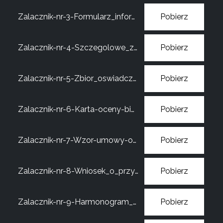
Zalacznik-nr-3-Formularz_informacji_przedst._przy_ubieganiu_sie_o_pomoc_de_minims
Pobierz
Zalacznik-nr-4-Szczegolowe_zestawienie_towarow_i_uslug_Biznesplan
Pobierz
Zalacznik-nr-5-Zbior_oswiadczen
Pobierz
Zalacznik-nr-6-Karta-oceny-biznesplanu
Pobierz
Zalacznik-nr-7-Wzor-umowy-o-udzielenie-wsparcia-finansowego
Pobierz
Zalacznik-nr-8-Wniosek_o_przyznanie_podstawowego_lub_przedluzonego_wsparcia_pomostowego
Pobierz
Zalacznik-nr-9-Harmonogram_rzeczowo-finansowy_wsparcie_pomostowe
Pobierz