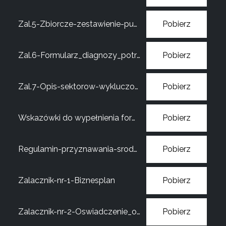
Zal.5-Zbiorcze-zestawienie-punktow
Pobierz
Zal.6-Formularz_diagnozy_potrzeb_szkoleniowo-doradczych
Pobierz
Zal.7-Opis-sektorow-wykluczonych
Pobierz
Wskazówki do wypełnienia formularza rekrutacyjnego
Pobierz
Regulamin-przyznawania-srodkow
Pobierz
Zalacznik-nr-1-Biznesplan
Pobierz
Zalacznik-nr-2-Oswiadczenie_o_wysokosci_otrzymanej_pomocy_de_minims_lub_nieotrzymaniu_pomocy_de_minim
Pobierz